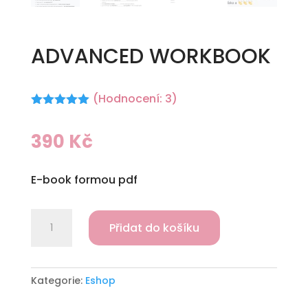
ADVANCED WORKBOOK
(Hodnocení:
3
)
Hodnoceno
5.00
z 5 na
390
Kč
základě
hodnocení
zákazníků
E-book formou pdf
ADVANCED
A
Přidat do košíku
WORKBOOK
l
množství
t
e
Kategorie:
Eshop
r
n