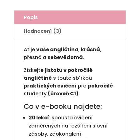
a
t
Popis
i
v
Hodnocení (3)
e
:
Ať je
vaše angličtina
,
krásná
,
přesná a
sebevědomá
.
Získejte
jistotu v pokročilé
angličtině
s touto sbírkou
praktických cvičení
pro
pokročilé
studenty
(úroveň C1).
Co v e-booku najdete:
20 lekcí:
spousta cvičení
zaměřených na rozšíření slovní
zásoby, zdokonalení