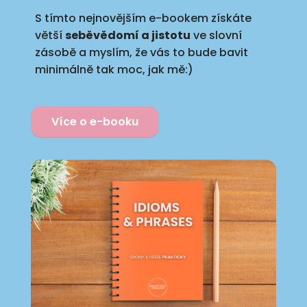
S tímto nejnovějším e-bookem získáte
větší
seběvědomí a jistotu
ve slovní
zásobě a myslím, že vás to bude bavit
minimálně tak moc, jak mě:)
Více o e-booku