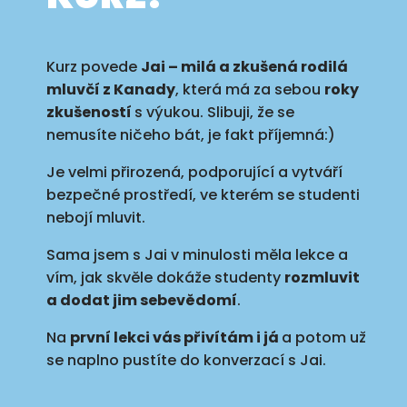
Kurz povede
Jai – milá a zkušená rodilá
mluvčí z Kanady
, která má za sebou
roky
zkušeností
s výukou. Slibuji, že se
nemusíte ničeho bát, je fakt příjemná:)
Je velmi přirozená, podporující a vytváří
bezpečné prostředí, ve kterém se studenti
nebojí mluvit.
Sama jsem s Jai v minulosti měla lekce a
vím, jak skvěle dokáže studenty
rozmluvit
a dodat jim sebevědomí
.
Na
první lekci vás přivítám i já
a potom už
se naplno pustíte do konverzací s Jai.