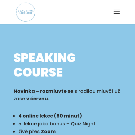
SPEAKING
COURSE
Novinka – rozmluvte se
s rodilou mluvčí už
zase
v červnu.
4 online lekce (60 minut)
5. lekce jako bonus – Quiz Night
živě přes
Zoom