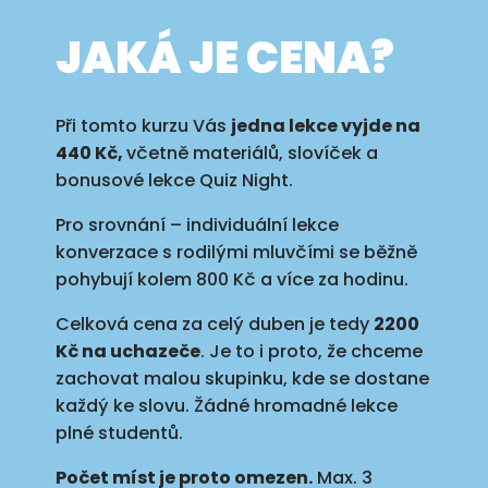
JAKÁ JE CENA?
Při tomto kurzu Vás
jedna lekce vyjde na
440 Kč,
včetně materiálů, slovíček a
bonusové lekce Quiz Night.
Pro srovnání – individuální lekce
konverzace s rodilými mluvčími se běžně
pohybují kolem 800 Kč a více za hodinu.
Celková cena za celý duben je tedy
2200
Kč na uchazeče
. Je to i proto, že chceme
zachovat malou skupinku, kde se dostane
každý ke slovu. Žádné hromadné lekce
plné studentů.
Počet míst je proto omezen.
Max. 3